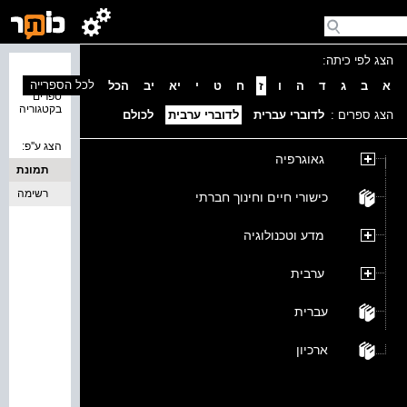
הצג לפי כיתה:
נמצאו 0
לכל הספרייה
א
ב
ג
ד
ה
ו
ז
ח
ט
י
יא
יב
הכל
ספרים
בקטגוריה
הצג ספרים :
לדוברי עברית
לדוברי ערבית
לכולם
הצג ע''פ:
גאוגרפיה
תמונת
כריכה
רשימה
כישורי חיים וחינוך חברתי
מדע וטכנולוגיה
ערבית
עברית
ארכיון