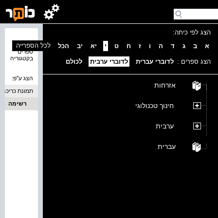
הצג לפי כיתה:
נמצאו 0
לכל הספרייה
א
ב
ג
ד
ה
ו
ז
ח
ט
י
יא
יב
הכל
ספרים
בקטגוריה
הצג ספרים :
לדוברי עברית
לדוברי ערבית
לכולם
הצג ע''פ:
אזרחות
תמונת כריכה
רשימה
חינוך טכנולוגי
ערבית
עברית