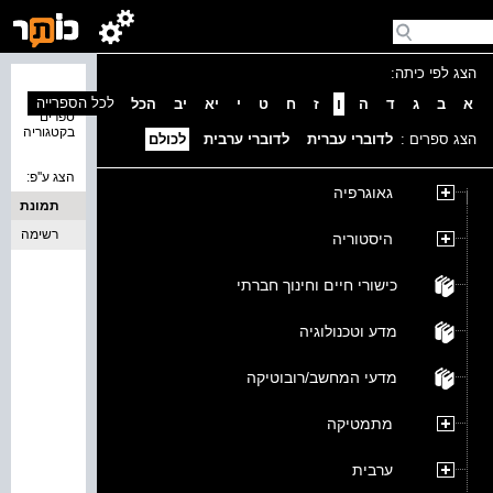
הצג לפי כיתה:
נמצאו 0
לכל הספרייה
א
ב
ג
ד
ה
ו
ז
ח
ט
י
יא
יב
הכל
ספרים
בקטגוריה
הצג ספרים :
לדוברי עברית
לדוברי ערבית
לכולם
הצג ע''פ:
גאוגרפיה
תמונת
כריכה
רשימה
היסטוריה
כישורי חיים וחינוך חברתי
מדע וטכנולוגיה
מדעי המחשב/רובוטיקה
מתמטיקה
ערבית