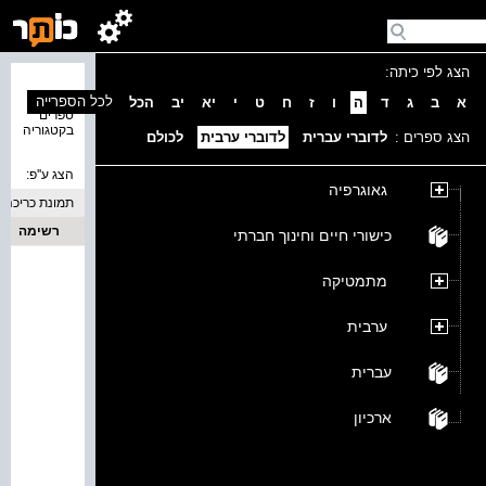
הצג לפי כיתה:
נמצאו 0
לכל הספרייה
א
ב
ג
ד
ה
ו
ז
ח
ט
י
יא
יב
הכל
ספרים
בקטגוריה
הצג ספרים :
לדוברי עברית
לדוברי ערבית
לכולם
הצג ע''פ:
גאוגרפיה
תמונת כריכה
רשימה
כישורי חיים וחינוך חברתי
מתמטיקה
ערבית
עברית
ארכיון