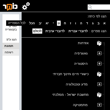
הצג לפי כיתה:
נמצאו 0
לכל הספרייה
א
ב
ג
ד
ה
ו
ז
ח
ט
י
יא
יב
הכל
ספרים
בקטגוריה
הצג ספרים :
לדוברי עברית
לדוברי ערבית
לכולם
הצג ע''פ:
אזרחות
תמונת
כריכה
רשימה
גאוגרפיה
היסטוריה
כישורי חיים וחינוך חברתי
מדע וטכנולוגיה
מחשבת ישראל - ממלכתי
מתמטיקה