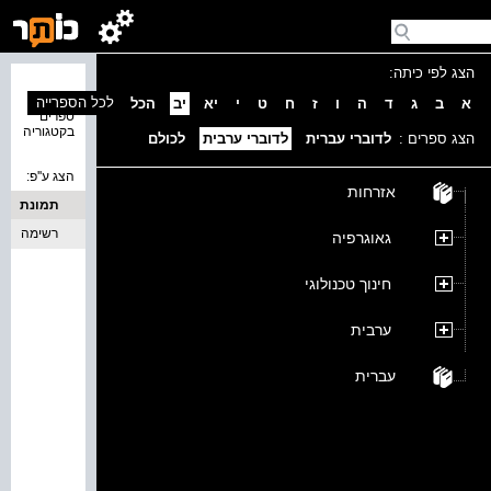
הצג לפי כיתה:
נמצאו 0
לכל הספרייה
א
ב
ג
ד
ה
ו
ז
ח
ט
י
יא
יב
הכל
ספרים
בקטגוריה
הצג ספרים :
לדוברי עברית
לדוברי ערבית
לכולם
הצג ע''פ:
אזרחות
תמונת
כריכה
רשימה
גאוגרפיה
חינוך טכנולוגי
ערבית
עברית