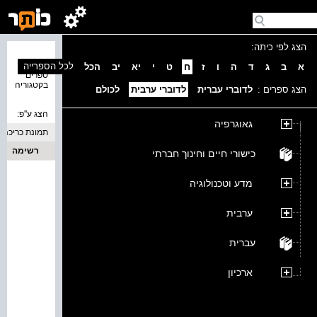
הצג לפי כיתה:
נמצאו 0
לכל הספרייה
א
ב
ג
ד
ה
ו
ז
ח
ט
י
יא
יב
הכל
ספרים
בקטגוריה
הצג ספרים :
לדוברי עברית
לדוברי ערבית
לכולם
הצג ע''פ:
גאוגרפיה
תמונת כריכה
רשימה
כישורי חיים וחינוך חברתי
מדע וטכנולוגיה
ערבית
עברית
ארכיון