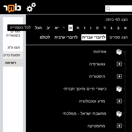
הצג לפי כיתה:
נמצאו 0
לכל הספרייה
א
ב
ג
ד
ה
ו
ז
ח
ט
י
יא
יב
הכל
ספרים
בקטגוריה
הצג ספרים :
לדוברי עברית
לדוברי ערבית
לכולם
הצג ע''פ:
אזרחות
תמונת כריכה
רשימה
גאוגרפיה
היסטוריה
כישורי חיים וחינוך חברתי
מדע וטכנולוגיה
מחשבת ישראל - ממלכתי
מתמטיקה