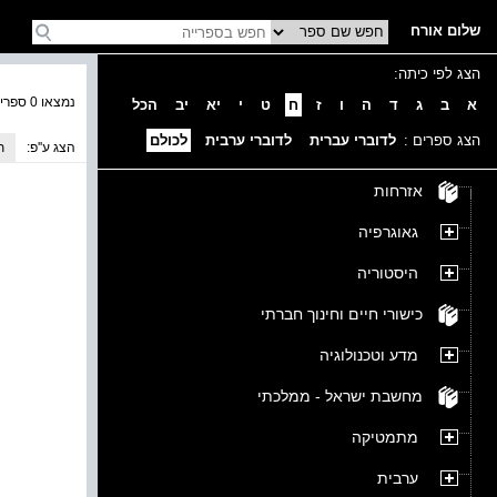
שלום אורח
הצג לפי כיתה:
נמצאו 0 ספרים בקטגוריה
א
ב
ג
ד
ה
ו
ז
ח
ט
י
יא
יב
הכל
הצג ספרים :
לדוברי עברית
לדוברי ערבית
לכולם
הצג ע''פ:
ת
אזרחות
גאוגרפיה
היסטוריה
כישורי חיים וחינוך חברתי
מדע וטכנולוגיה
מחשבת ישראל - ממלכתי
מתמטיקה
ערבית