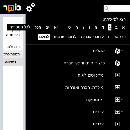
הצג לפי כיתה:
נמצאו 0
לכל הספרייה
א
ב
ג
ד
ה
ו
ז
ח
ט
י
יא
יב
הכל
ספרים
בקטגוריה
הצג ספרים :
לדוברי עברית
לדוברי ערבית
לכולם
הצג ע''פ:
אנגלית
תמונת כריכה
רשימה
כישורי חיים וחינוך חברתי
מדע וטכנולוגיה
מולדת, חברה ואזרחות
מתמטיקה
ערבית
עברית