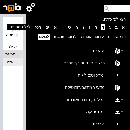
הצג לפי כיתה:
נמצאו 0
לכל הספרייה
א
ב
ג
ד
ה
ו
ז
ח
ט
י
יא
יב
הכל
ספרים
בקטגוריה
הצג ספרים :
לדוברי עברית
לדוברי ערבית
לכולם
הצג ע''פ:
אנגלית
תמונת
כריכה
רשימה
כישורי חיים וחינוך חברתי
מדע וטכנולוגיה
מדעי המחשב/רובוטיקה
מולדת, חברה ואזרחות
מתמטיקה
ערבית