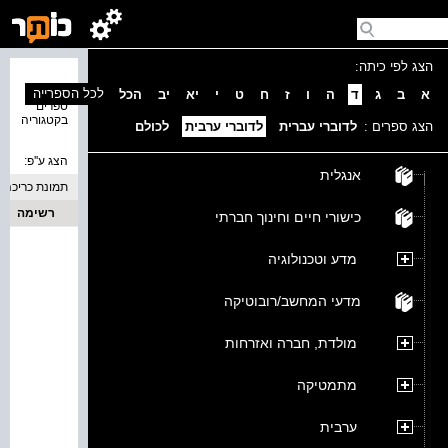
הצג לפי כיתה:
נמצאו 0
לכל הספרייה
א
ב
ג
ד
ה
ו
ז
ח
ט
י
יא
יב
הכל
ספרים
בקטגוריה
הצג ספרים :
לדוברי עברית
לדוברי ערבית
לכולם
הצג ע''פ:
אנגלית
תמונת כריכה
רשימה
כישורי חיים וחינוך חברתי
מדע וטכנולוגיה
מדעי המחשב/רובוטיקה
מולדת, חברה ואזרחות
מתמטיקה
ערבית