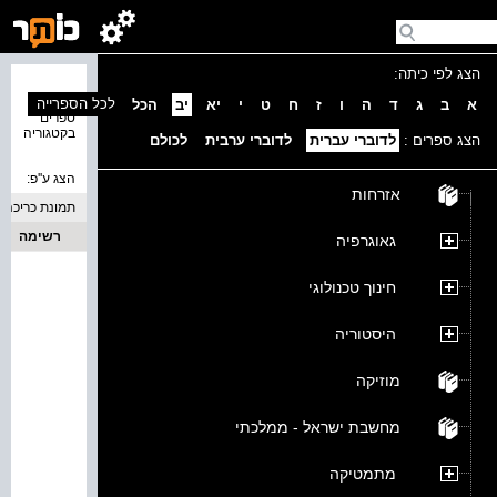
הצג לפי כיתה:
נמצאו 0
לכל הספרייה
א
ב
ג
ד
ה
ו
ז
ח
ט
י
יא
יב
הכל
ספרים
בקטגוריה
הצג ספרים :
לדוברי עברית
לדוברי ערבית
לכולם
הצג ע''פ:
אזרחות
תמונת כריכה
רשימה
גאוגרפיה
חינוך טכנולוגי
היסטוריה
מוזיקה
מחשבת ישראל - ממלכתי
מתמטיקה