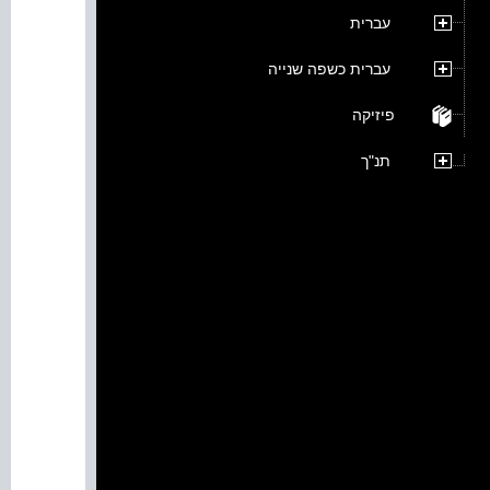
עברית
עברית כשפה שנייה
פיזיקה
תנ"ך