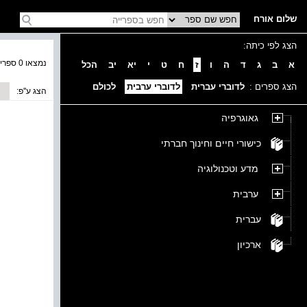
שלום אורח
הצג לפי כיתה:
נמצאו 0 ספרים בקטגוריה
א
ב
ג
ד
ה
ו
ז
ח
ט
י
יא
יב
הכל
הצג ספרים :
לדוברי עברית
לדוברי ערבית
לכולם
הצג ע''פ:
גאוגרפיה
כישורי חיים וחינוך חברתי
מדע וטכנולוגיה
ערבית
עברית
ארכיון