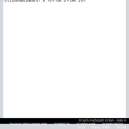
ו 1-0 . 294 = 0 . 706 = 70 . 6 ° / 0 אנשים מופתעים בדרך-כלל מהתשובה הזו . בדקו מה המצב בכיתתכם !
© מטח - המרכז לטכנולוגיה חינוכית
אינדקס הספרים
תקנון הספרייה
על הספרייה
תנאי שימוש באתר והגנה על
פרטיות
הסדרי נגישות
עזרה