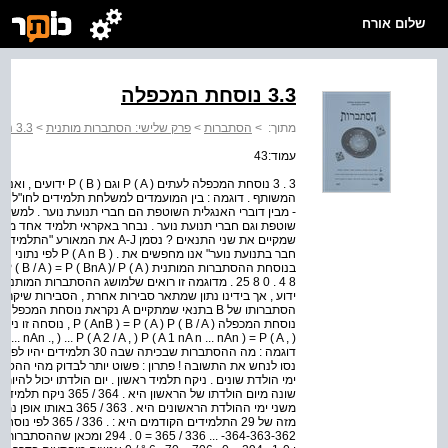
שלום אורח
3.3 נוסחת המכפלה
מתוך:
>
הסתברות
>
פרק שלישי: הסתברות מותנית
>
3.3 נוסחת המכפלה
עמוד:43
שוטפת וגם חברי תנועת נוער . נבחר באקראי תלמיד אחד מב
הסתברותו של B בתנאי שמתקיים A 
.. nAn ., ) ... P ( A 2 / A , ) P ( A 1 nA n ... nAn ) = P ( A , )
נסו לנחש את התשובה ! פתרון : פשוט יותר לבדוק מהי ההסת
ימי הולדת שונים . ניקח תלמיד ראשון . יום הולדתו יכול להיו
שונה מיום הולדתו של הר
364-363-362- ... 336 / 365 = 