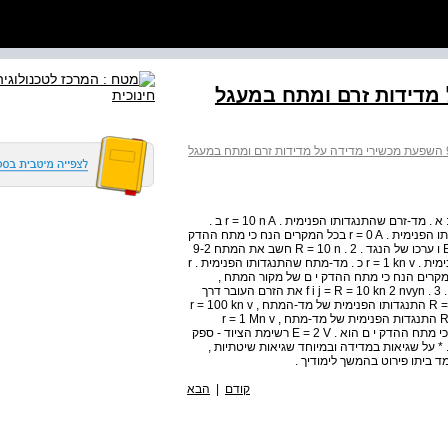
 על מדידות זרם ומתח במעגל
ניסוי 9 השפעת מכשירי מדידה על מדידות זרם ומתח במעגל
שאלות הכנה . 1 חשב את הזרם במעגל 9-1 בשלושה מקרים : א . מד-זרם שהתנגדותו הפנימית . r = 10 n A ב .
מד-זרם שהתנגדותו הפנימית . r = 1 n A ג . מד-זרם שהתנגדותו הפנימית . r = 0 A בכל המקרים הנח כי מתח ההדק
י ם של מקור המתח , כאשר הוא מחובר במעגל , הוא , E = 2 V ו ערכו של הנגד . R = 10 n . 2 חשב את המתח 9-2
^ xv ^^ U בשלושה מקרים : AB א . מד-מתח שהתנגדותו הפנימית . r = 1 kn v כ . מד-מתח שהתנגדותו הפנימית . r
מד-מתח שהתנגדותו הפנימית 0 ם . r = v בבל המקרים הנח כי מתח ההדק י ם של מקור המתח ,
כאשר הוא מחובר במעגל , הוא , E = 10 V ו ערכי הנגדים הם . f i j = R = 10 kn 2 nvyn . 3 את הזרם העובר דרך
הנגד R במעגל 9-4 ו במעגל 5 9 בשני מקר י ם : א . , R = 100 kn התנגדותו הפנימית של מד-המתח , r = 100 kn v
התנגדותו הפנימית של מד-הזרם . r = 0 . 1 n A ב . , R = 10 kn התנגדות הפנימית של מד-מתח , r = 1 Mn v
התנגדות פנימית של מד-זרם . r = 10 n A בשני המקרים הנח כי מתח ההדק י ם הוא . E = 2 V רשימת הציוד - ספק
 . * על שגיאות במדידה ובמיוחד שגיאות שיטתיות ,
 ביתו פירוט בהמשך לימודיך .
קודם
|
הבא