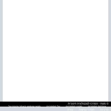
© מטח - המרכז לטכנולוגיה חינוכית
אינדקס הספרים
תקנון הספרייה
על הספרייה
תנאי שימוש באתר והגנה על
פרטיות
הסדרי נגישות
עזרה