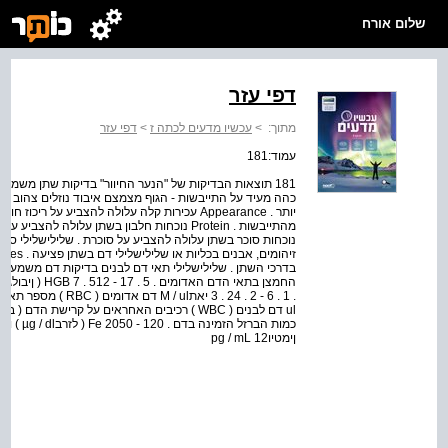
שלום אורח
דפי עזר
מתוך:
>
עכשיו מדעים לכתה ז
>
דפי עזר
עמוד:181
כהה מעיד על התייבשות - הגוף מצמצם איבוד נוזלים צהוב ב
יותר . Appearance עכירות קלה עלולה להצביע על
בדרכי השתן . שלילישלילי תאי דם לבנים בדיקות דם משמעו
ןימטיוpg / mL 12