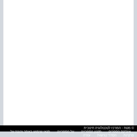
© מטח - המרכז לטכנולוגיה חינוכית
אינדקס הספרים
תקנון הספרייה
על הספרייה
תנאי שימוש באתר והגנה על
פרטיות
הסדרי נגישות
עזרה