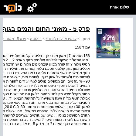
שלום אורח
פרק 5 - מאזני החום והמים בגוף האדם
מתוך:
>
עכשיו מדעים לכתה ז
>
ביולוגיה
>
פרק 5 - מאזני החום והמים בגוף האדם
עמוד:158
158 משימה 7 | מאזן מים בגוף . פליטה וקליטה של מי
. מהו ה
חטיף מלוח ? זה קורה מכיוון שבחטיפים מלוחים יש הרבה מלח 
אוכלים מזון כזה, קולטני הטעם בלשון מזהים את המליחות וש
נוסף מחיישנים בגוף שמזהים עלייה ברמת המלחים בדם . הש
לשתות מים ולשמור על איזון בגוף . לעומת זאת, כשאנחנו אוכלי
90 - % 95 מים, הם מספקים נוזלים לגוף ועוזרים להפ
הבאים ? אכילת חטיף צ'יפס גורמת לירידה בריכוז המלחים בד
שתכולת המים בהם גבוהה, כמו מלפפון או תפוח, מסייעת בה
המוח מקבל מידע מקולטני הטעם בלשון וגם מחיישנים בגוף ע
אכיל
הסביבה על קצב ההזעה בבני אדם . הם תכננו ניסוי שבו ק
וכמות ההזעה חושבה על פי ההפרש במשקל . מהי שאלת החקר ש
הגורם המושפע בניסוי . . ציינו שני גורמים שצריכים להישמר ק
השערתכם לגבי תוצאות הניסוי ? נמקו . ד . כיצד תוצאות ניסוי ז
הטמפרטורה בגוף האדם ? ה . פ ר ק 5 : מ א נ י ה ח ו ם ו ה מ י ם ג ו ף ה א ד ם