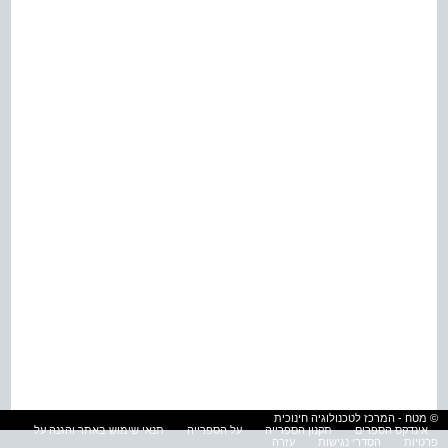
© מטח - המרכז לטכנולוגיה חינוכית
אינדקס הספרים
תקנון הספרייה
על הספרייה
תנאי שימוש באתר והגנה על
פרטיות
הסדרי נגישות
עזרה