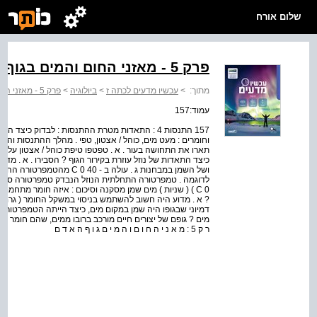
שלום אורח
פרק 5 - מאזני החום והמים בגוף האדם
מתוך:
>
עכשיו מדעים לכתה ז
>
ביולוגיה
>
פרק 5 - מאזני החום והמים בגוף האדם
עמוד:157
157 התנסות 4 : התאדות מטרת ההתנסות : לבדוק כיצ
וחומרים : מעט מים, כוהל / אצטון, טפי . מהלך ההתנסות והתו
תארו את התחושה בעור . א . טפטפו טיפת כוהל / אצטון על גב 
כיצד התאדות של נוזל עוזרת בקירור הגוף ? הסבירו . א . 
ושל השמן במבחנות ג . עולה ב 
C 0 ) ( שניות ) מים שמן מסקנה וסיכום : איזה חומר מת
? א . מדוע היה חשוב להשתמש בניסוי במשקל החומר ( גרם ) ו
דמיוני שבגופו היה שמן במקום מים, כיצד הייתה הטמפרטורה
מים ? גופם של יצורים חיים מורכב ברובו ממים, שהם חומר שמ
ר ק 5 : מ א נ י ה ח ו ם ו ה מ י ם ג ו ף ה א ד ם