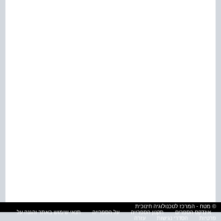
© מטח - המרכז לטכנולוגיה חינוכית
אינדקס הספרים
תקנון הספרייה
על הספרייה
תנאי שימוש באתר והגנה על
פרטיות
הסדרי נגישות
עזרה