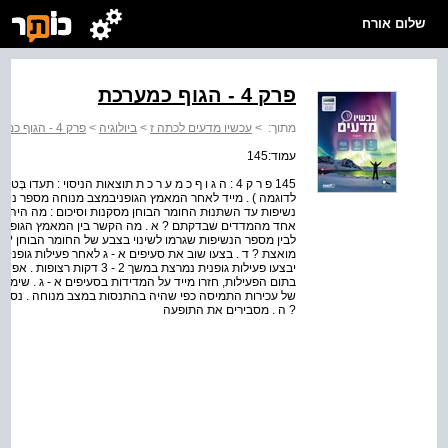
שלום אורח
פרק 4 - הגוף כמערכת
מתוך:
>
עכשיו מדעים לכתה ז
>
ביולוגיה
>
פרק 4 - הגוף כמערכת
עמוד:145
145 פ ר ק 4 : ה ג ו ף כ מ ע ר כ ת תוצאות הניסוי : ת
לדוגמה ) . מייד לאחר המאמץ הגופניבמצב מנוחה מספר נשי
נשיפות עד השתנוּת החומר הבוחן מסקנות וסיכום : מה היה ה
אחד מהמדדים שבדקתם ? א . מה הקשר בין המאמץ הגופני לב
לבין מספר הנשיפות שגרמו לשינוי בצבע של החומר הבוחן ? ג .
מואצת ? ד . בצעו שוב את סעיפים א - ג לאחר פעילות גופנית
יבצעו פעילות גופנית נמרצת במש
בתום הפעילות, חזרו מייד על המדידות בסעיפים א - ג . שימו לב
של עכירות התמיסה כפי שהיה בהתנסות במצב מנוחה . נסחו מ
? ה . מסבירים את התופעה