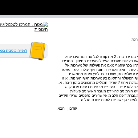
141 מ צ י ג י ם ת ו פ ע ה ו ח ו ק ר י ם א ו ת ה פ ר ק 4 : ה ג ו ף כ מ ע ר כ ת . 2 מה קורה לכל אחד מהאיברים או
סכנה, הגוף מאט את פעילות מערכת העיכול ומערכת החיסון . הסבירו
רון בכך שהגוף מאט את פעילותן של מערכות אלו
ם זקוקים ליותר חמצן ואנרגיה, וחום הגוף עולה . כיצד נשימה
גוף להתמודד עם המצב הזה ? . 5 לאור המידע שלמדתם, שערו כיצד לחץ ומתח מתמשכים
תאר את שיתוף הפעולה והתיאום בין מערכות הגוף השונות . איזו
כת אחת ? שרירי הרגליים מתכווצים בזמן ריצה . א .
ן לשרירים . . העיניים מבחינות בעצם מרוחק . ג .
יש הורמונים לחץ דם מוגבר האישונים פעילות
ברת דופק הלב מואץ שרירים נתפסים שרירי הידיים
לאזורי גוף שונים בלוטות יותרת הכליה
קודם
|
הבא