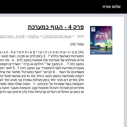
שלום אורח
פרק 4 - הגוף כמערכת
מתוך:
>
עכשיו מדעים לכתה ז
>
ביולוגיה
>
פרק 4 - הגוף כמערכת
עמוד:141
המערכות כשהגוף בלחץ ? . 3 בזמן לחץ או 
מדוע פעילותן של מערכות אלו מואטת במצב לחץ . א . מה הית
במצב כזה ? . . 4 במצב של " הילחם או ברח " השרירי
מוגברת מסייעת ל
משפיעים על הגוף . . 6 הביטוי "הגוף כמערכת" מ
דוגמה ממחישה באופן הטוב ביותר את הרעיון שהגוף פועל כמער
הלב מזרים דם מהר יותר בזמן פעילות גופנית וכך מגיע יותר חמצ
העצמות בגוף שומרות על יציבותנו . ד . המוח שולח מסר ומפר
מתרחבים מערכת העיכול מואטת קצב הנשימה מוגבר הזעה מוג
או כואבים והרגליים רועדים קורטיזול ואדרנלין זורמים עם הדם 