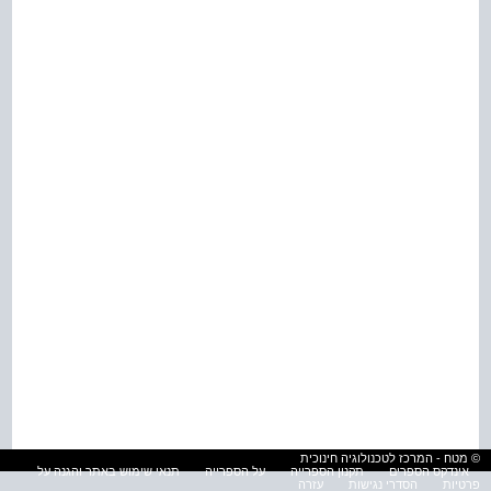
© מטח - המרכז לטכנולוגיה חינוכית
אינדקס הספרים
תקנון הספרייה
על הספרייה
תנאי שימוש באתר והגנה על
פרטיות
הסדרי נגישות
עזרה