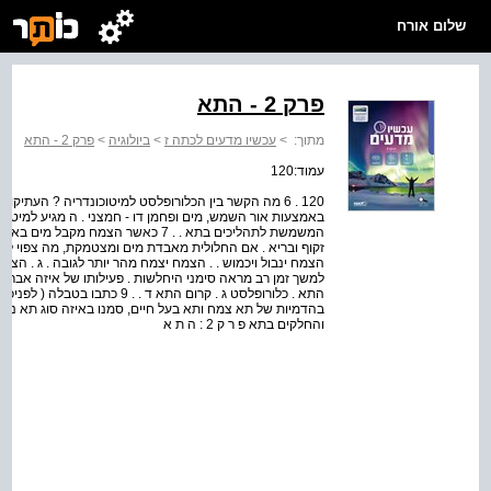
שלום אורח
פרק 2 - התא
מתוך:
>
עכשיו מדעים לכתה ז
>
ביולוגיה
>
פרק 2 - התא
עמוד:120
120 . 6 מה הקשר בין הכלורופלסט למיטוכונדריה ? העתי
באמצעות אור השמש, מים ופחמן דו - חמצני . ה מגיע למיטוכו
המשמשת לתהליכים בתא . . 7 כאשר הצמח
זקוף ובריא . אם החלולית מאבדת מים ומצטמקת, מה צפוי לקר
למשך זמן רב מראה סימני היחלשות . פעילותו של איזה אברון נ
התא . כלורופלסט ג . קרום התא ד 
בהדמיות של תא צמח ותא בעל חיים, סמנו באיזה סוג תא נ
והחלקים בתא פ ר ק 2 : ה ת א