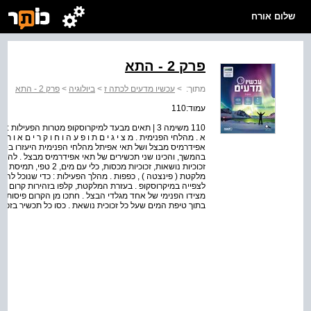
שלום אורח
פרק 2 - התא
מתוך:
>
עכשיו מדעים לכתה ז
>
ביולוגיה
>
פרק 2 - התא
עמוד:110
110 משימה 3 | תאים מבעד למיקרוסקופ מטרות הפעי
אפידרמיס מבצל ושל תאי אפיתל מהלחי הפנימית היעזרו בסרט
בהמשך, והכינו שני תכשירים של תאי אפידרמיס מבצל . להשוות ב
זכוכיות נושאות, זכוכיות מ
מלקטת ( פינצטה ) , כפפות . מהלך הפעילות : כדי שנוכל לה
בתוך טיפת המים שעל כל זכוכית נושאת . כסו כל תכשיר בזכוכית מכסה . 4 וספגו את