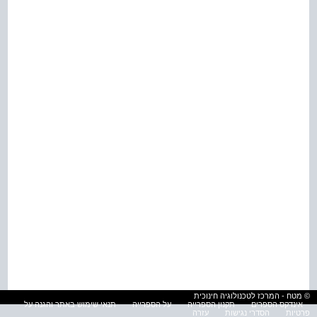
© מטח - המרכז לטכנולוגיה חינוכית
אינדקס הספרים
תקנון הספרייה
על הספרייה
תנאי שימוש באתר והגנה על
פרטיות
הסדרי נגישות
עזרה