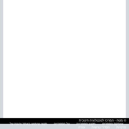
© מטח - המרכז לטכנולוגיה חינוכית
אינדקס הספרים
תקנון הספרייה
על הספרייה
תנאי שימוש באתר והגנה על
פרטיות
הסדרי נגישות
עזרה