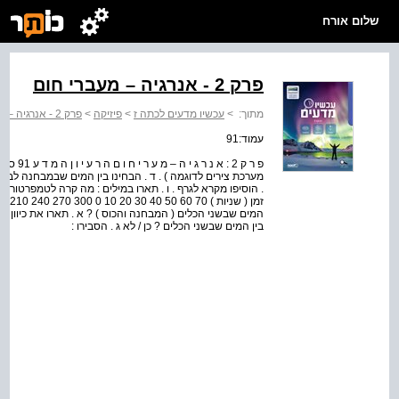
שלום אורח
פרק 2 - אנרגיה – מעברי חום
מתוך:
>
עכשיו מדעים לכתה ז
>
פיזיקה
>
פרק 2 - אנרגיה – מעברי חום
עמוד:91
פ ר ק 2 
מערכת צירים לדוגמה ) . ד . הבחינו בין המים שבמבחנה לבין
המים שבשני הכלים ( המבחנה והכוס ) ? א . תארו את כיוון ה
בין המים שבשני הכלים ? כן / לא ג . הסבירו :