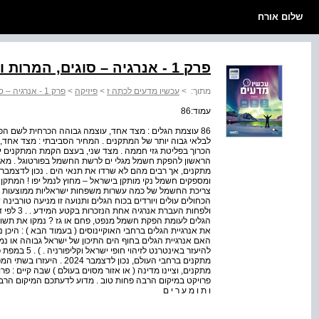
שלום אורח
פרק 1 - אנרגיה – סוגים, המרות ומעברים
מתוך:
>
עכשיו מדעים לכתה ז
>
פיזיקה
>
פרק 1 - אנרגיה – סוגים, המרות ומעברים
עמוד:86
86 עוצמת הגלים : מצד אחד, עוצמה גבוהה הכרחית לשם הפ
לבלאי גבוה יותר של המתקנים . המחיר הסביבתי : מצד אחד
הראשון להפקת חשמל מגלי ים לרשת החשמל בפורטוגל . מא
ומספקים חשמל נקי מותקן בישראל – מחוץ לנמל יפו ! המתקן 
צריכת החשמל של כמה עשרות משפחות ישראליות ממוצעות . 
ולפחות הע
את אנרגיית הגלים ברחבי האוקיינוסים ( בעמוד הבא ) : היכן 
האם אנרגיית הגלים בחוף הים התיכון של ישראל גבוהה או נמו
להיעזר באינטרנ
מתקנים ברחבי העולם, נכון ל
מתקנים, וציינו מדינה ( או אזור מסוים בעולם ) שבה קיים : פר
ו ת ו מ ע ר י ם