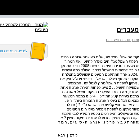
קת החשמל . מצד שני, גלים בעוצמה גבוהה גורמים
, הפקת חשמל מגלי הים נועדה להקטין את המחיר
הכרוך בפליטת גזי חממה . מצד שני, בעצם הקמת המתקנים יש פגיעה בסביבה הימית . בשנת 2008 חובר המתקן
ז חוברו לרשתות החשמל ברחבי העולם כמה עשרות
מתקנים, אך רבים מהם לא שרדו את תנאי הים . נכון לדצמבר ,2024 אחד המתקנים המעטים שפועלים בהצלחה
הוקם בשיתוף פעולה ישראלי - צרפתי ויכול לספק את
מתקן להפקת חשמל מחוץ לנמל יפו . המצופים
הכחולים עולים ויורדים בכוח הגלים ותנועה זו מניעה טורבינה שמפיקה חשמל . . 2 ציינו לפחות המרת אנרגיה אחת
ברת אנרגיה אחת הנזכרות בקטע המידע . . 3 לפי דעתכם, מה היתרון העיקרי בהפקת חשמל מאנרגיית
הגלים לעומת הפקת חשמל מנפט, פחם או גז ? נמקו את תשובתכם בעזרת קטע המידע . . 4 עיינו במפה המציגה
נמצאים הגלים בעלי האנרגיה הגבוהה ביותר ? א .
כה מזו שבחופי קליפורניה . שבארה"ב ? ( תוכלו
ט לזיהוי חופי ישראל וקליפורניה . ) . 5 במפת פיזור מתקנים להפקת אנרגיה מגלי הים מסומנים
דצמבר 2024 . היעזרו בשתי המפות ובשיקולים המפורטים בקטע המידע לגבי הקמת
ויקט במיקום מצוין . מדוע לדעתכם המיקום מצוין ? א .
פרויקט במיקום הרבה פחות טוב . מדוע לדעתכם המיקום הרבה פחות טוב ? . פ ר ק 1 : א נ ר ג י ה - ס ו ג י ם , ה מ ר
קודם
|
הבא