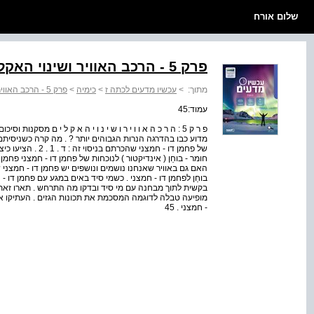
שלום אורח
פרק 5 - הרכב האוויר ושינוי האקלים
מתוך:
>
עכשיו מדעים לכתה ז
>
כימיה
>
פרק 5 - הרכב האוויר ושינוי האקלים
עמוד:45
פ ר ק 5 : ה ר כ ה א ו ו י ר ו ש י נ ו י ה א ק ל י ם מסקנו
מדוע כבו בהדרגה הנרות הגבוהים יותר ? . מה קרה כשניסיתם ל
חומר - בוחַן ( אינדיקטור ) לנוכחות של פחמן דו - חמצני פחמן
האם גם באוויר שאנחנו נושמים ונושפים יש פחמן דו - חמצני ?
בוחַן לפחמן דו - חמצני . כשמי סיד באים במגע עם פחמן דו - ח
מופיעה טבלה לדוגמה המסכמת את תכונות הגזים . העתיקו א
- חמצני . 45