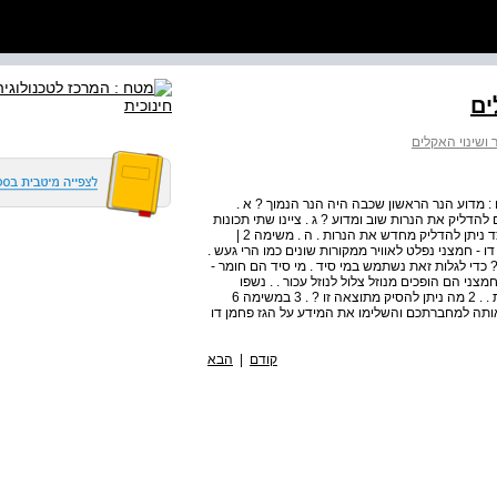
ת וסיכום : מדוע הנר הראשון שכבה היה הנר הנמוך ? א .
הדליק את הנרות שוב ומדוע ? ג . ציינו שתי תכונות
של פחמן דו - חמצני שהכרתם בניסוי זה : ד . 1 . 2 . הציעו כיצד ניתן להדליק מחדש את הנרות . ה . משימה 2 |
 דו - חמצני נפלט לאוויר ממקורות שונים כמו הרי געש .
 כדי לגלות זאת נשתמש במי סיד . מי סיד הם חומר -
מצני הם הופכים מנוזל צלול לנוזל עכור . . נשפו
בקשית לתוך מבחנה עם מי סיד ובדקו מה התרחש . תארו זאת . . 2 מה ניתן להסיק מתוצאה זו ? . 3 במשימה 6
ותה למחברתכם והשלימו את המידע על הגז פחמן דו
קודם
|
הבא