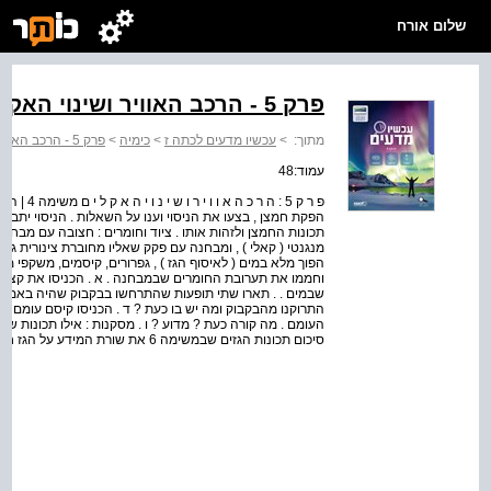
שלום אורח
פרק 5 - הרכב האוויר ושינוי האקלים
מתוך:
>
עכשיו מדעים לכתה ז
>
כימיה
>
פרק 5 - הרכב האוויר ושינוי האקלים
עמוד:48
פ ר ק 5 : 
הפקת חמצן , בצעו את הניסוי וענו על השאלות . הניסוי יתב
מנגנטי ( קאלי ) , ומבחנה עם פקק שאליו מחוברת צינורית גו
הפוך מלא במים ( לאיסוף הגז ) , גפרורים, קיסמים, משקפי מ
וחממו את תערובת החומרים שבמבחנה . א . הכניסו את קצה 
שבמים . . תארו שתי תופעות שהתרחשו בבקבוק שהיה באמבט 
התרוקנו מהבקבוק ומה יש בו כעת ? ד . הכניסו קיסם עומם לב
העומם . מה קורה כעת ? מדוע ? ו . מסקנות : אילו תכונות ש
סיכום תכונות הגזים שבמשימה 6 את שורת המידע על הגז חמצן . . 48