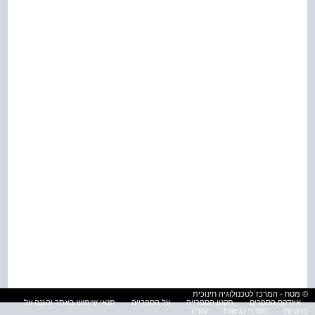
© מטח - המרכז לטכנולוגיה חינוכית
אינדקס הספרים
תקנון הספרייה
על הספרייה
תנאי שימוש באתר והגנה על
פרטיות
הסדרי נגישות
עזרה