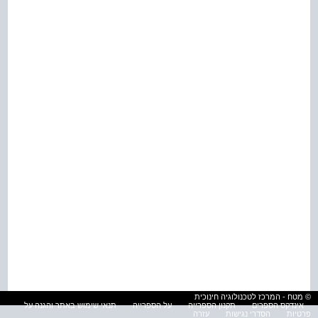
© מטח - המרכז לטכנולוגיה חינוכית
אינדקס הספרים
תקנון הספרייה
על הספרייה
תנאי שימוש באתר והגנה על
פרטיות
הסדרי נגישות
עזרה