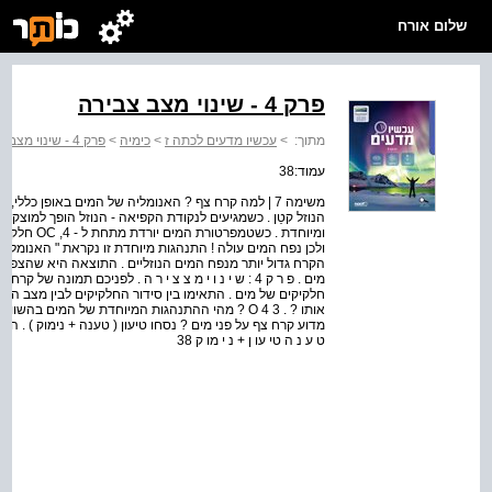
שלום אורח
פרק 4 - שינוי מצב צבירה
מתוך:
>
עכשיו מדעים לכתה ז
>
כימיה
>
פרק 4 - שינוי מצב צבירה
עמוד:38
משימה 7 | למה קרח צף ? האנומליה של המים באופן כללי
הנוזל קטֵן . כשמגיעים לנקודת הקפיאה - הנוזל הופך למוצק ש
ומיוחדת . כש
הקרח גדול יותר מנפח המים הנוזליים . התוצאה היא שהצפיפ
מים . פ ר ק 4 : ש י נ ו י מ צ צ י ר ה . לפניכם תמונה 
ט ע נ ה טי עו ן + נ י מו ק 38