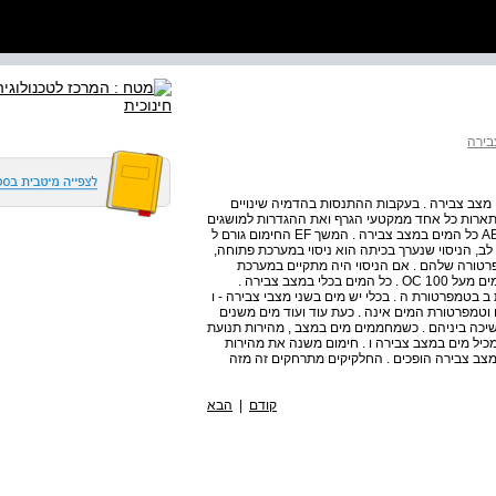
שימה 4 | גרף חימום מים ושינוי מצב צבירה . בעקבות ההתנסות בהדמיה שינויים
ארות כל אחד ממקטעי הגרף ואת ההגדרות למושגים
נקודת רתיחה / התעבות, נקודת היתוך / קיפאון . AB BC CD DE כל המים במצב צבירה . המשך EF החימום גורם ל
ב, הניסוי שנערך בכיתה הוא ניסוי במערכת פתוחה,
רטורה שלהם . אם הניסוי היה מתקיים במערכת
סגורה, היינו רואים שתוספת החום גורמת לטמפרטורת אדי המים מעל OC 100 . כל המים בכלי במצב צבירה .
 בטמפרטורת ה . בכלי יש מים בשני מצבי צבירה - ו
 וטמפרטורת המים אינה . כעת עוד ועוד מים משנים
יכה ביניהם . כשמחממים מים במצב , מהירות תנועת
כיל מים במצב צבירה ו . חימום משנה את מהירות
מצב צבירה הופכים . החלקיקים מתרחקים זה מזה
קודם
|
הבא