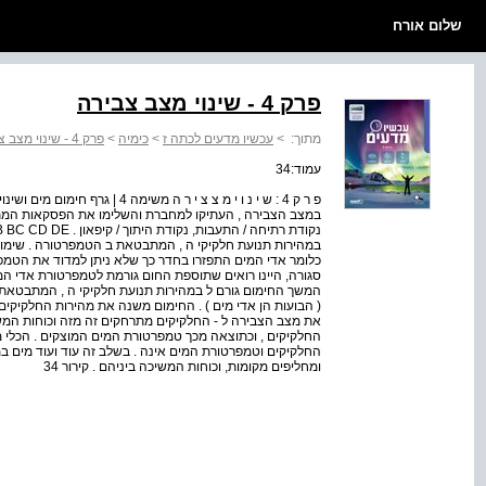
שלום אורח
פרק 4 - שינוי מצב צבירה
מתוך:
>
עכשיו מדעים לכתה ז
>
כימיה
>
פרק 4 - שינוי מצב צבירה
עמוד:34
פ ר ק 4 : ש י נ ו י מ צ צ י ר ה מ
במצב הצבירה , העתיקו למחברת והשלימו את הפסקאות המת
במהירות תנועת חלקיקי ה , המתבטאת ב הטמפרטורה . שימו ל
כלומר אדי המים התפזרו בחדר כך שלא ניתן למדוד את הטמפ
המשך החימום גורם ל במהירות תנועת חלקיקי ה , המתבטאת ב
( הבועות הן אדי מים ) . החימום משנה את מהירות החלקיקים
את מצב הצבירה ל - החלקיקים מתרחקים זה מזה וכוחות המש
החלקיקים , וכתוצאה מכך טמפרטורת המים המוצקים . הכלי מ
החלקיקים וטמפרטורת המים אינה . בשלב זה עוד ועוד מים ב
ומחליפים מקומות, וכוחות המשיכה ביניהם . קירור 34