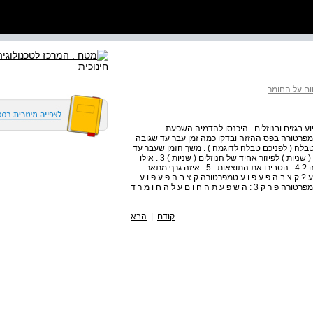
פוע בגזים ובנוזלים . היכנסו להדמיה השפעת
עפוע בגזים ובנוזלים . . 2 שנו את הטמפרטורה בפס ההזזה ובדקו כמה זמן עבר עד שגובה
בטבלה ( לפניכם טבלה לדוגמה ) . משך הזמן שעבר עד
טמפרטורה ( °C ) לפיזור אחיד של הגזים משך הזמן שעבר עד ( שניות ) לפיזור אחיד של הנוזלים ( שניות ) 3 . אילו
שתי מסקנות אפשר להסיק מתוצאות הניסוי שערכתם בהדמיה ? 4 . הסבירו את התוצאות . 5 . איזה גרף מתאר
ק צ ב ה פ ע פ ו ע טמפרטורה ק צ ב ה פ ע פ ו ע
טמפרטורה ק צ ב ה פ ע פ ו ע טמפרטורה ק צ ב ה פ ע פ ו ע טמפרטורה פ ר ק 3 : ה ש פ ע ת ה ח ו ם ע ל ה ח ו מ ר ד
קודם
|
הבא