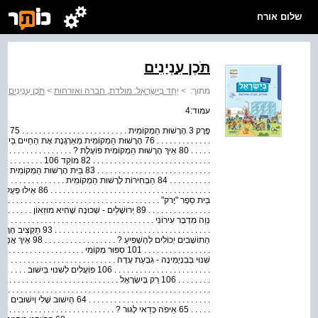
שלום אורח
תֹּכֶן עִנְיָנִים
מתוך:
>
יַחַד בְּיִשְׂרָאֵל: מולדת, חברה ואזרחות
>
תֹּכֶן עִנְיָנִים
עמוד:4
פֶּרֶק 3 
. . . . . . . . . . . . . 76 הָרָשׁוּת הַמְקוֹמִית מְאַרְגֶנֶת אֶת הַחַיִים
. . . . . . . . . . . . . . . . . .
. . . . . . . . . . . . . . . . . . . . . . . . . . . 83
הַתוֹשָׁבִים יְכוֹלִים לְהַ
. . . . . . . . . . . . . . . . . . . . . . . 106 פּוֹעֲלִים לְ
. . . . . . . . . . . . . . . . . . . . . . . . . . .