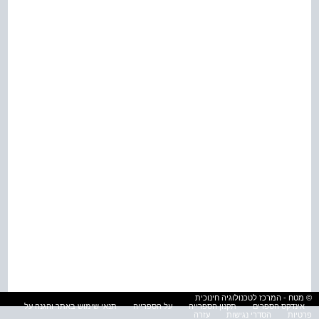
© מטח - המרכז לטכנולוגיה חינוכית
אינדקס הספרים
תקנון הספרייה
על הספרייה
תנאי שימוש באתר והגנה על
פרטיות
הסדרי נגישות
עזרה