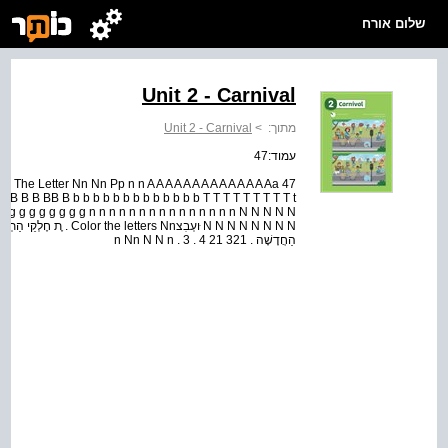
שלום אורח
Unit 2 - Carnival
Unit 2 - Carnival
>
מתוך:
עמוד:47
 - The Letter Nn Nn Pp n n A A A A A A A A A A A A A Aa
B B B B BB B b b b b b b b b b b b b b T T T T T T T T T t
g g g g g g g g g g g n n n n n n n n n n n n n n n N N N N N
הַחֲדָשָׁה . n Nn N N n . 3 . 4 21 321