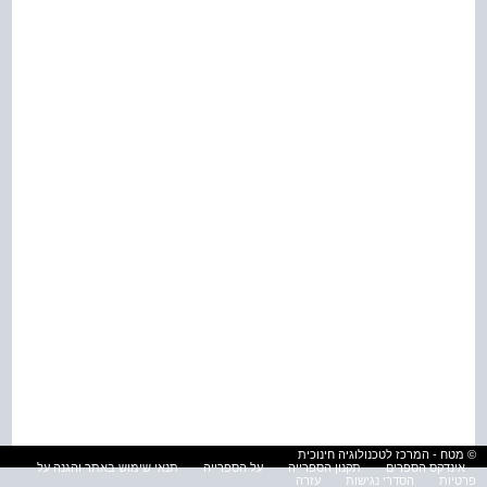
© מטח - המרכז לטכנולוגיה חינוכית
אינדקס הספרים
תקנון הספרייה
על הספרייה
תנאי שימוש באתר והגנה על
פרטיות
הסדרי נגישות
עזרה