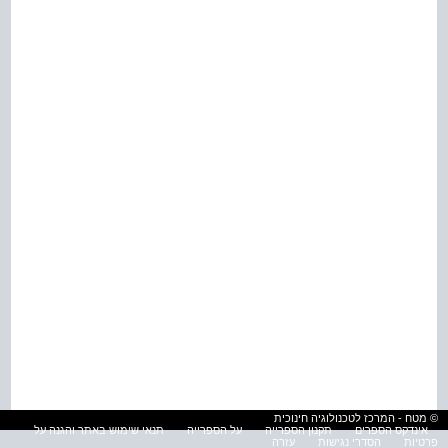
© מטח - המרכז לטכנולוגיה חינוכית
אינדקס הספרים
תקנון הספרייה
על הספרייה
תנאי שימוש באתר והגנה על
פרטיות
הסדרי נגישות
עזרה