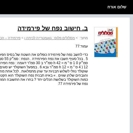
שלום אורח
ב. חישוב נפח של פירמידה
מתוך:
>
מסלולים פלוס : גאומטרייה לכיתה ו
>
פירמידה – הכר
עמוד:77
12 ( 4 ס " מ = h 12 סמ״ר גבא 6 . במפע
נפח של פירמידה 77