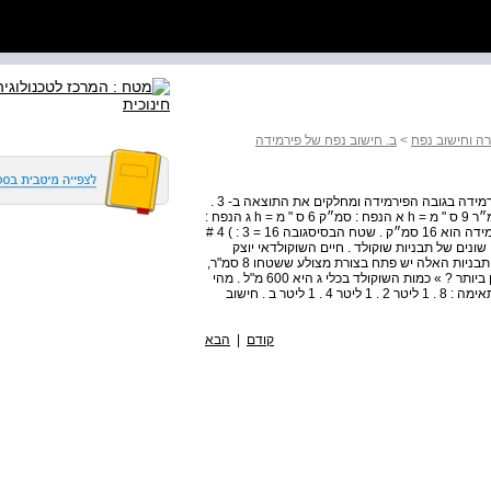
ה וחישוב נפח
>
ב. חישוב נפח של פירמידה
כדי לחשב נפח של פירמידה כופלים את השטח של בסיס הפירמידה בגובה הפירמידה ומחלקים את התוצאה ב- 3 .
5 . בכל סעיף חשבו את נפח הפירמידה . הנפח : סמ״ק 55 סמ״ר 9 ס " מ = h א הנפח : סמ״ק 6 ס " מ = h ג הנפח :
סמ״ק 0 1 ס " מ = h 42 סמ״ר ב 30 סמ"ר דוגמה : נפח הפירמידה הוא 16 סמ״ק . שטח הבסיסגובה 16 = 3 : ) 4 #
ל השוקולד יש סוגים שונים של תבניות שוקולד . חיים השוקולדאי יוצק
שוקולד נוזלי לשלוש תבניות עד שהן מתמלאות . לכל אחת מהתבניות האלה יש פתח בצורת מצולע ששטחו 8 סמ"ר,
והגבהים שלהן שווים . » באיזו תבנית נפח השוקולד הוא הקטן ביותר ? » כמות השוקולד בכלי ג היא 600 מ"ל . מהי
כמות השוקולד בשלושת הכלים יחד ? בחרו את התשובה המתאימה : 8 . 1 ליטר 2 . 1 ליטר 4 . 1 ליטר ב . חישוב
קודם
|
הבא