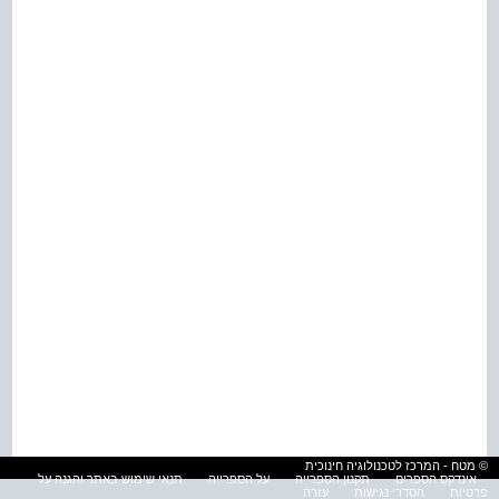
© מטח - המרכז לטכנולוגיה חינוכית
אינדקס הספרים
תקנון הספרייה
על הספרייה
תנאי שימוש באתר והגנה על
פרטיות
הסדרי נגישות
עזרה