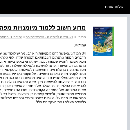
שלום אורח
מדוע חשוב ללמוד מיומנויות מפה
מתוך:
>
גאוגרפיה לכיתה ה - מדריך למורה
>
יחידה 1: המפה
עמוד:34
34 המידע שאפשר להפיק ממפות הוא רב , אך יש לזכור שני ע
הדברים ה
נותנת מידע המעורר אותנו לחשיבה ולשאילת שאלות , אך לעתי
מפותנמצאות בן אלה אינ ה התשובות לשאלות העוסקיםאחרים
נפנה לקטעי מידע באותם נושאים . על הקושי בקריאת מפה תרש
מידע מייצוג סמלי מחייבת היא מפה מתפתחת בהדרגה מן ר
הכרוכה . זוהי פענוח להיעשות צריך שבה נמצאים התלמידים בג
להביא את התלמידים מן השלב של החשיבה אפשר באופן הדרגתי 
שב ת המופשט של החשיבה הקונקרטית , שבו הם נמצאים , אל 
מרכזיים מפות שונות , ולמצוא קשרים בין תופעות . תרגול רב ל
המציאות או מבט על - עצמים במבט ות כדי שיפנימו פעילויות 
בלמידה פעילה ו את העקרונות הללו .