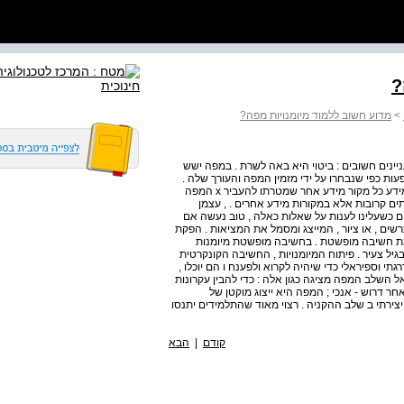
?
>
מדוע חשוב ללמוד מיומנויות מפה?
ניינים חשובים : ביטוי היא באה לשרת . במפה ישש
מפה נותנת מידע בהתאם למטרה שלה , לפי x לתופעות כפי שנבחרו על ידי מזמין המפה והעורך שלה .
מכאן אפשר להסיק שמפות , כמו , יש לקרוא באופן ביקורתי . מידע כל מקור מידע אחר שמטרתו להעביר x המפה
ם קרובות אלא במקורות מידע אחרים . , עצמן
 כשעלינו לענות על שאלות כאלה , טוב נעשה אם
ים , או ציור , המייצג ומסמל את המציאות . הפקת
מת חשיבה מופשטת . בחשיבה מופשטת מיומנות
יל צעיר . פיתוח המיומנויות , החשיבה הקונקרטית
וספיראלי כדי שיהיה לקרוא ולפענח ו הם יוכלו ,
השלב המפה מציגה כגון אלה : כדי להבין עקרונות
אחר דרוש - אנכי ; המפה היא ייצוג מוקטן של
יצירתי ב שלב ההקניה . רצוי מאוד שהתלמידים יתנסו
קודם
|
הבא