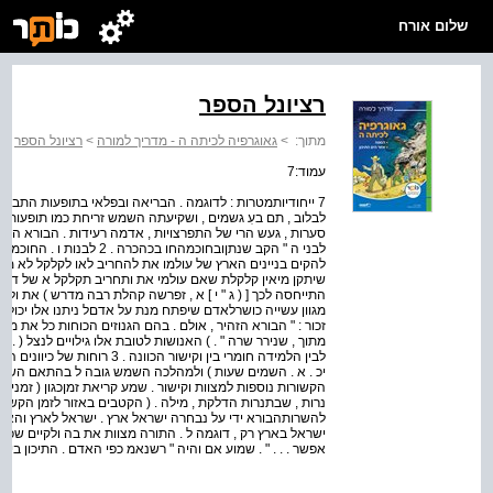
שלום אורח
רציונל הספר
מתוך:
>
גאוגרפיה לכיתה ה - מדריך למורה
>
רציונל הספר
עמוד:7
לבלוב , תם בעִ גשמים , ושקיעתה השמש זריחת כמו תופעות על 
סערות , געש הרי של התפרצויות , אדמה רעידות . הבורא הש
לבני ה " הקב שנתןובחוכמהחו ב
להקים בניינים הארץ של עולמו את להחריב לאו לקלקל לא מוזהר
שיתקן מיאין קלקלת שאם עולמי את ותחריב תקלקל א של דעתך ת
התייחסה לכך [ ( ג " י ] א , זפרשה קהלת רבה מדרש ) את ול
מגוון עשייה כושרלאדם שיפתח מנת על אדםל ניתנו אלו יכול
זכור : " הבורא הזהיר , אולם . בהם הגנוזים הכוחות כל את מרבי 
לבין הלמידה חומרי בין וקישור הכו
יכ . א . השמים שעות ) ולמהלכה השמש גובה ל בהתאם השנהב
הקשורות נוספות למצוות וקישור . שמע קריאת זמןכגון ( זמני
נרות , שבתנרות הדלקת , מילה . ( הקטבים באזור לזמן הקשורו
ישראל בארץ רק , דוגמה ל . התורה מצוות את בה ולקיים שכ
אפשר . . . " . שמוע אם והיה " רשנאמ כפי האדם . התיכון בי