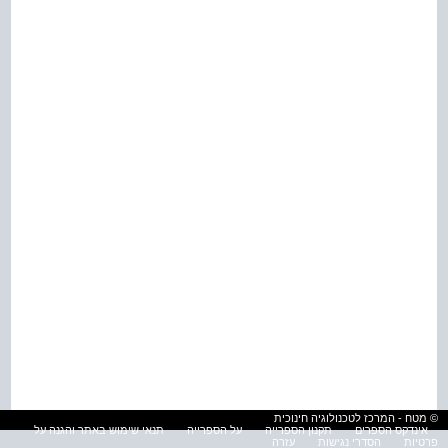
© מטח - המרכז לטכנולוגיה חינוכית
אינדקס הספרים
תקנון הספרייה
על הספרייה
תנאי שימוש באתר והגנה על
פרטיות
הסדרי נגישות
עזרה