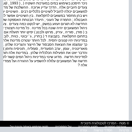
צעדים חיוביים אלה , הדרך עדיין ארוכה . ההשלכות של מדיני
למשאבים יכולה להוביל לשינויים כלכליים רבים . השינויים יה
ויש בהן מחסור במשאבים לחקלאות . בין השינויים אפשר לציין 
האבטלה ; החמרה של העוני ; היעדר הבטחת האספקה של מזון ו
החדשה לא תגרום זעזוע במשק , יש לנקוט כמה צעדים . צעדי
ניהול המשאבים יהיה שונה בכל מדינה . כל מדינה תצטרך למ
ב ( סודן , סוריה , עירק , מרוקו ולבנון ) יפיקו יותר תועלת א
בתחום החקלאות . בקבוצה ד ( בחרין , ג ' יבוטי , כווית , לוב 
במדיניות יהיו קטנים יחסית . לכל היותר יצטרכו מדינות אלה ל
כך יצמצמו את הוצאות הסבסוד של הייצור והצריכה שלהן . לבסוף 
מאוריטניה , עומן , ערב הסעודית , סומליה , תוניסיה ותימן 
והדבר יאט את הפעילות הכלכלית שלהן . במדינות אלה תורג
למדיניות חדשה . מדוע שינוי במדיניות ניהול המים קשור לשינו
חדשה של המשאבים עלולה להשפיע על ההגירה ועל ממדי ה
אלה ?
© מטח - המרכז לטכנולוגיה חינוכית
אינדקס הספרים
תקנון הספרייה
על הספרייה
תנאי שימוש באתר והגנה על
פרטיות
הסדרי נגישות
עזרה