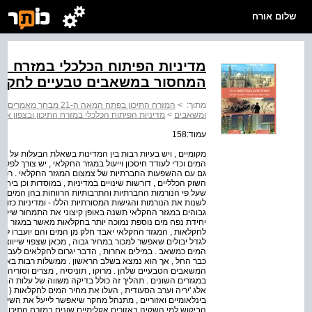
שלום אורח
מדיניות הפיתוח הכלכלי במזרח הת
המחסור במשאבים טבעיים לחקל
מתוך:
>
המזרח התיכון בפתח המאה ה-21 מבחר מאמרים בגיאוגרפיה ? להסיבה העליונה
ומשאבים
>
מדיניות הפיתוח הכלכלי במזרח התיכון ובצפון 
עמוד:158
מקומיים , ויש בעיות רבות בין המדינות בשאלת הבעלות על המ
המים וכדי לעודד חיסכון וייעול במגזר החקלאי , יש צורך לפק
גם עם ההשפעות החברתיות של צמצום המגזר החקלאי . רפור
השוק הכלליים , דורשות שינויים במדיניות , במוסדות וכן בי
שעל פי הנורמות החברתיות והתרבותיות הרווחות בהן המים ה
לשנות את הנורמות והגישות המסורתיות הללו - ומדיניות כזו 
גבוהים במגזר החקלאי תשנה באופן קיצוני את התמחור שיקבע
יחידת נפח מים נוספת נמוכה יותר בחקלאות מאשר במגזר העירו
לחקלאות , המגזר החקלאי יאבד חלק מן המים והם יועברו לתע
לגדל יבולים שאפשר למכור במחיר גבוה , מכאן שצפוי שייווצר
המים כמשאב . במילים אחרות , הדבר יגרום לחקלאים לעבור לגי
כבר החל , אך הוא נמצא בשלב הראשון . ממשלות רבות באזור 
המשאבים הטבעיים שלהן . מרוקו , תוניסיה , מצרים וסוריה ,
במגזרים השונים . תהליך זה כולל בדיקה משווה של עלות המים ו
בינלאומיים ואזוריים , מתנהל מחקר שיאפשר לייעל את השימו
הביקוש למי השקיה באזורים אקלימיים שונים במזרח התיכון ועל