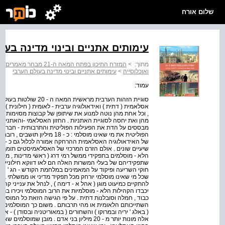
שלום אורח
עימותים אתניים ובינוי מדינה בעו
מתוך:
>
המזרח התיכון בפתח המאה ה-21 מבחר מאמרים בגיאוגרפיה ? להסיבה העליונה
ואוכלוסייה
>
עימותים אתניים ובינוי מדינה בעולם הערבי
עמוד:
סוגיית הזהות הערבית מראש
אסלאמית ( דתית ) ואידאולוגיה ערבית - לאומית ( חילונית ) .
, וכל אחת מהן נוטה למנוע את שיתופן של קבוצות מסוימות ב
מהן ואת יחסה לסוגיית האתניות . החזון האסלאמי -והאתניו
מבססים על הדת את הפעילות הפוליטית והתרבותית - חברתי
הפוליטית את מי שאינו מוסלמי : כ -
שיעיים שונים . אולם הזרם המרכזי של האסלאמיסטים תומך
הלא - מוסלמים בתפקידי ממשל רמי דרג ( ראשי מדינות , מוש
שתפקידיהם של בעלי המשרות האלה הם לאו דווקא חילוניים בא
חוקי השריעה ופיקוד על המאמינים במלחמת הקודש - הג ' האד
שכל מי שאינו מוסלמי יורחק מכל תפקיד מדיני או ממשלתי בכל
להתקיים כמיעוט מוגן ( אהל א - דימה ) , לנהל את ענייני קהילת
יכבדו הקהילות הלא - מוסלמיות את הרוב המוסלמי ויכירו ברי
כבוד , חמלה וסובלנות דתית . על פי הגישה הזאת כל המוסלמ
השתייכותם הלאומית או מהי תרבותם . משום כך המוסלמים שאי
( באלג ' יריה ובמרוקו ) והשחורים ( במאוריטניה ובסודן ) - א
אלה מונות יותר מ - 20 מיליון בני אדם . מובן