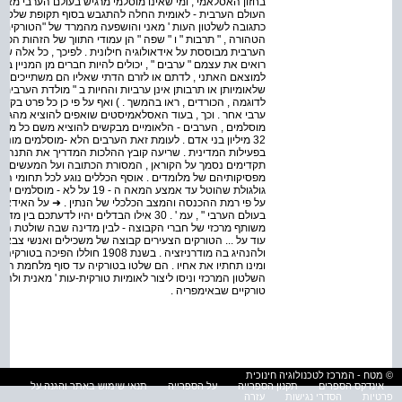
בחזון האסלאמי , ומי שאינו מוסלמי מרגיש בעולם הערבי מאוים
העולם הערבית - לאומית החלה להתגבש בסוף תקופת שלטונה
כתגובה לשלטון העות ' מאני והושפעה מהמרד של "הטורקים הצע
הטהורה , " תרבות " ו " שפה " הן עמודי התווך של הזהות הפ
הערבית מבוססת על אידאולוגיה חילונית . לפיכך , כל אלה 
רואים את עצמם " ערבים " , יכולים להיות חברים מן המניין בא
למוצאם האתני , לדתם או לזרם הדתי שאליו הם משתייכים . חז
שלאומיותן או תרבותן אינן ערביות והחיות ב " מולדת הערבית " 
לדוגמה , הכורדים , ראו בהמשך . ) ואף על פי כן כל פרט בקב
ערבי אחר . וכך , בעוד האסלאמיסטים שואפים להוציא מהגוף 
בפעילות המדינית . שריעה קובץ ההלכות המדריך את התנהגות
תקדימים נסמך על הקוראן , המסורת הכתובה ועל המעשים המיו
מפסיקותיהם של מלומדים . אוסף הכללים נוגע לכל תחומי החיים
גולגולת שהוטל עד אמצע המאה ה 
על פי רמת ההכנסה והמצב הכלכלי של הנתין . ➜ על האידאו
בעולם הערבי " , עמ ' . 30 אילו הבדלים יהי
משותף מרכזי של חברי הקבוצה - לבין מדינה שבה שולטת ה
עוד על ... הטורקים הצעירים קבוצה של משכילים ואנשי צבא 
ומינו תחתיו את אחיו . הם שלטו בטורקיה עד סוף מלחמת הע
השלטון המרכזי וניסו ליצור לאומיות טורקית-עות ' מאנית ו
טורקיים שבאימפריה .
© מטח - המרכז לטכנולוגיה חינוכית
אינדקס הספרים
תקנון הספרייה
על הספרייה
תנאי שימוש באתר והגנה על
פרטיות
הסדרי נגישות
עזרה