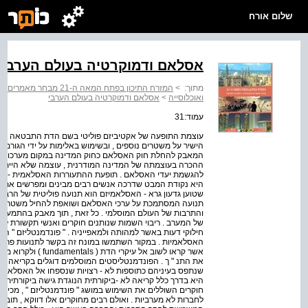
שלום אורח
אסלאם ודמוקרטיה בעולם הערבי
מתוך:
>
המזרח התיכון בפתח המאה ה-21 מבחר מאמרים בגיאוגרפיה ? להסיבה העליונה
ואוכלוסייה
>
אסלאם ודמוקרטיה בעולם הערבי
עמוד:31
עוצמת התופעה של אקטיביזם פוליטי בשם הדת התבטאה בתפיסת
הישיר על משטרים נוספים , ובשימוש באלימות על ידי הגורמים
המאבק להחלת חוק האסלאם כחוק המדינה במקום מערכות החו
ההכרה בעוצמתה של המדינה המודרנית , עוצמה שלא הייתה ק
להגשמת יעדי האסלאם . תופעת ההתעוררות האסלאמית - רק
היא נקודת המבט שדרכה אנשים רבים מבינים ומפרשים את המצ
שטוען גדעון גרא - האסלאמיזם הוא תנועה פוליטית של הרבדי
תנועה המסתמכת על ערכי האסלאם ושואפת להחיל משטר הל
והתרבות של העולם המוסלמי . כל זאת , תוך מאבק בהתמערבות 
של המערב . ריבוי השמות שנותנים חוקרים ואנשי תקשורת ל
חילוקי דעות באשר למהותה ולמאפייניה . " פונדמנטליזם " ה
אשר קראו לשוב אל עיק
את התנ " ך . הפונדמנטליסטים המוסלמים דוגלים בקריאה מ
שנתפס בעיניהם כתוספות לא - רצויות שנספחו אל האסלאם ב
היא בדרך כלל קריאה לא -ביקורתית הנוגדת גישה ביקורתית 
חוקרים השוללים את השימוש במושג " פונדמנטליזם " , מכיוון
לחברות לא מערביות . ואולם רבים מחוקרים אלו דווקא , תו