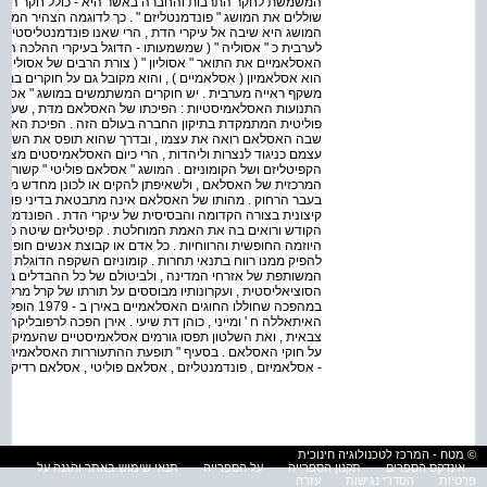
המשמשת לחקר התרבות והחברה באשר היא - כולל חקר החב
שוללים את המושג " פונדמנטליזם " . כך לדוגמה הצהיר המנהיג 
המושג היא שיבה אל עיקרי הדת , הרי שאנו פונדמנטליסטים ואנ
לערבית כ " אסוליה " ( שמשמעותו - הדוגל בעיקרי ההלכה המו
האסלאמיים את התואר " אסוליון " ( צורת הרבים של אסוליה )
הוא אסלאמיון ( אסלאמיים ) , והוא מקובל גם על חוקרים במערב
משקף ראייה מערבית . יש חוקרים המשתמשים במושג " אסלא
התנועות האסלאמיסטיות : הפיכתו של האסלאם מדת , שעיקרה 
פוליטית המתמקדת בתיקון החברה בעולם הזה . הפיכת האסל
שבה האסלאם רואה את עצמו , ובדרך שהוא תופס את השונה 
עצמם כניגוד לנצרות וליהדות , הרי כיום האסלאמיסטים מציג
הקפיטליזם ושל הקומוניזם . המושג " אסלאם פוליטי " קשור לנ
המרכזית של האסלאם , ולשאיפתן להקים או לכונן מחדש מדי
בעבר הרחוק . מהותו של האסלאם אינה מתבטאת בדיני פונד
קיצונית בצורה הקדומה והבסיסית של עיקרי הדת . הפונדמנ
הקודש ורואים בה את האמת המוחלטת . קפיטליזם שיטה כלכ
היוזמה החופשית והרווחיות . כל אדם או קבוצת אנשים חופשיי
להפיק ממנו רווח בתנאי תחרות . קומוניזם השקפה הדוגלת ב
המשותפת של אזרחי המדינה , ולביטולם של כל ההבדלים בין 
הסוציאליסטית , ועקרונותיו מבוססים על תורתו של קרל מרקס 
במהפכה שחוללו
צבאית , ואת השלטון תפסו גורמים אסלאמיסטיים שהעמיקו א
על חוקי האסלאם . בסעיף " תופעת ההתעוררות האסלאמית "
- אסלאמיזם , פונדמנטליזם , אסלאם פוליטי , אסלאם רדיקלי 
© מטח - המרכז לטכנולוגיה חינוכית
אינדקס הספרים
תקנון הספרייה
על הספרייה
תנאי שימוש באתר והגנה על
פרטיות
הסדרי נגישות
עזרה