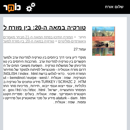
שלום אורח
טורקיה במאה ה-20: בין מזרח למערב
מתוך:
>
המזרח התיכון בפתח המאה ה-21 מבחר מאמרים בגיאוגרפיה ? להסיבה העליונה
גיאוגרפיים-פוליטיים
>
טורקיה במאה ה-20: בין מזרח למערב
עמוד:27
הקשרים בין טורקיה למדינות ערב . מורכבות היחסים בין טור
מדיניותן של ממשלות טורקיה . השפעת משאבי המים על הקשרי
דרום מזרח אנטוליה - פוטנציאל לפיתוח ולמוקד של מתיחות . 
הטורקית . שפה : אנגלית . dinot / eurpe - west
TURKEY / SCRHZC 2 . HTM מידע ונתונים 
כלכליות , ענפי ייצוא וענפי ייבוא , תיירות , מדיניות סחר החוץ
ומפות . שפה : אנגלית .