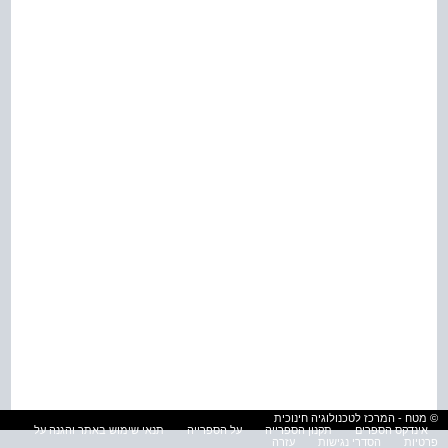
© מטח - המרכז לטכנולוגיה חינוכית
אינדקס הספרים
תקנון הספרייה
על הספרייה
תנאי שימוש באתר והגנה על
פרטיות
הסדרי נגישות
עזרה