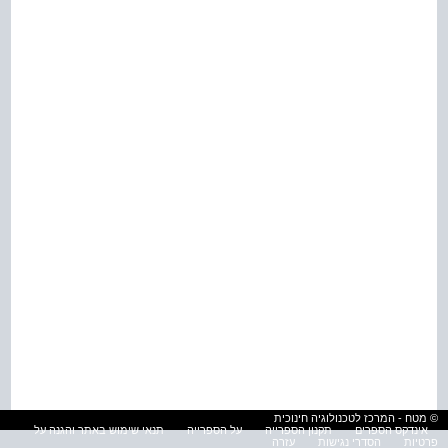
© מטח - המרכז לטכנולוגיה חינוכית
אינדקס הספרים
תקנון הספרייה
על הספרייה
תנאי שימוש באתר והגנה על
פרטיות
הסדרי נגישות
עזרה