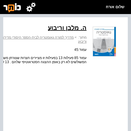
שלום אורח
ה. מלבן וריבוע
מתוך:
>
מדריך למורה גאומטריה לבית-הספר היסודי מדידת 
וריבוע
עמוד:45
עמוד 85 פעילות 13 בפעילות זו מציירים חצרות שצו
המשולשים לא רק באופן ההצגה הסטראוטיפי שלהם . 13 לכל חיה ציר וּ חצר שׁ צ וּרָ תה מ שׁ ל שׁ .