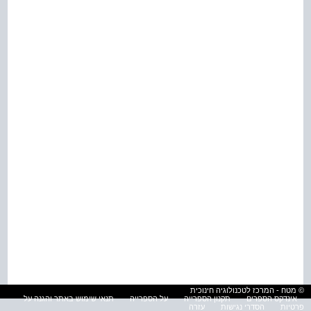
© מטח - המרכז לטכנולוגיה חינוכית
אינדקס הספרים
תקנון הספרייה
על הספרייה
תנאי שימוש באתר והגנה על
פרטיות
הסדרי נגישות
עזרה