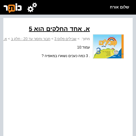
שלום אורח
א. אחד החלקים הוא 5
מתוך:
>
שבילים פלוס 3
>
חבור וחסור עד 20 - חלק ב
>
א. אח
עמוד:10
. 3 כמה כעכים נשארו במאפיה ?