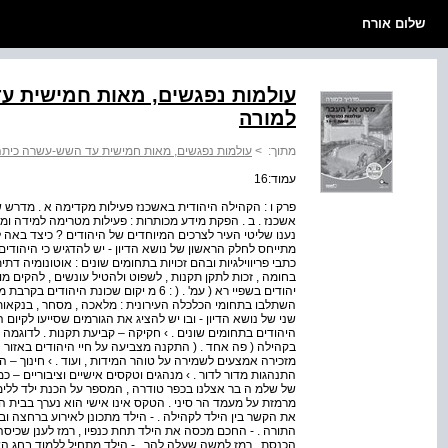
שלום אורח
עולמות נפגשים, מאות חמישית ע
למורה
מתוך:
>
עולמות נפגשים, מאות חמישית עד השש-עשרה כיתה 
עמוד:16
פרק ו : הקהילה היהודית באשכנז פעילות מקדימה א . מדרש 
אשכנז . ב . הפקת מידע מכותרות : פעילות מטרימה למידה ומספ
נענו שליטי העיר לצרכים המיוחדים של היהודים ? כיצד באה ל
מתייחס לחלק הראשון של נושא הדיון - יש להדגיש כי היהודים
כתבי פריווילגיות ובהם זכויות בתחומים שונים : אוטונומיה דת
בחומה , זכות לתקן תקנות , לשפוט ולהטיל עונשים , להקים מוס
יהודים בשפיי רא ( עמ' . ( : 6 מ יקום שכונ
השתלבו בתחומי הכלכלה העירונית : מלאכה , מסחר , בנקאות
שני של נושא הדיון - ובו יש להציג את הגורמים שסייעו לקיום ה
היהודים בתחומים שונים . › חקיקה – קביעת תקנות . לדוגמ
בקהילה ( פה אחד . ( התקנה מצביעה על חיי היהודים באזור 
מזכירה אמצעים לשמירה על טוהר המידות , ועוד . › חינוך – ה
התנהגות מדור לדור . › מנהגים וטקסים אישיים וציבוריים – כ
של שלמ ה בר אצלנו בכפר טודרה , המספר על הכנת ילד ללימו
מרמזת על מעמד הר סיני . הטקס אינו אישי הוא נערך בבית
את הקשר בין הילד לקהילה . - הילד מתכונן לאירוע ברחצה ו
התורה . - החכם מכסה את הילד תחת כנפיו , רמז לענן שכיס
הכנסת , רמז למשה שעלה להר . - הילד מתחיל ללמוד בחג השב