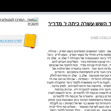
ד השש-עשרה כיתה ז' מדריך
ז' מדריך למורה
שם : הסבר המושגים המופיעים בשם הפרק – קהילה ,
קת מידע תחילי על נושאי הפרק . נושא לדיון : כיצד
ידי ביטוי האוטונומיה של הקהילה ? שלב א : שלב זה
 היו קבוצה מועדפת בעיר . השליטים העניקו להם
ית , זכות לבית קברות נפרד , זכות להקיף את שכנותם
דות חינוך ועוד . היעזרו בתעודה הפריווילגיה של
ת היהודים בקרבת מרכז העיר סייע להתפתחות עיסוקיהם . היהודים
 וטביעת מטבעות . שלב ב : שלב זה מתייחס לחלק
קהילה היהודית : › מוסדות – שניהלו וא רגנו את חיי
ה , תקנת מ ליינה מאפשרת ללמוד כיצד התקבלה תקנה
חקלאי , מדגישה את היחס לאורחים , למתן צדקה ,
חינוך היה אמצעי להעברת ידע , ערכים ונורמות
מו לדוגמה הכנסת ילד ללימודים . כדאי להשוות לשירו
דים במרוקו . התעודה על הכנסת ילד ללימודים
 הכנסת בהשתתפות הציבור בחג השבועות ובכך מחזק
בהיטהרות כפי שעשו בני ישראל כשהתכ ו ננו לקבלת
ה את העם לקראת המעמד . - מעלים את הילד לבית
ועות , חג מתן תורה . - הילד מתחיל ללמוד בספר