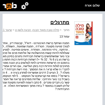
שלום אורח
מתרגלים
מתוך:
>
מילה טובה מאוד הבנה, הבעה ולשון ט
>
שיעור 1: חזרה
עמוד:13
הפצה ושיתוף ברשת האינטרנט - דוא"ל , קבוצות דיון , אתרים 
לצורך פגיעה מקוונת : הטרדה , הפצת שמועות , השפלה , לעג
, הרחקה , נידוי והחרמה , הפחדה , איומים וסחיטה . לפגיעה מ
שעלולות להיות קשות מההשלכות של אלימות פנים אל פנים . 
ובני נוער שמשתמשים ברשתות חברתיות נתונים בסיכון מוגבר 
בהסכם זה הרשתות התחייבו לתת לגולשים בהן הגנה מפני סי
מעלה ? . 3
בישראל ? בססו את קביע
בשביל בני נוער והרחיבו : שליחת מסרונים קריאה של חומר לימ
עליהן תשובה במאמר ? בחרו מתוך האפשרויות האלה : א . כי
החברתיות ?