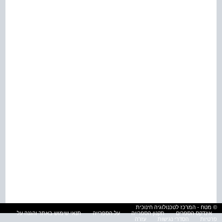
© מטח - המרכז לטכנולוגיה חינוכית
אינדקס הספרים
תקנון הספרייה
על הספרייה
תנאי שימוש באתר והגנה על
פרטיות
הסדרי נגישות
עזרה