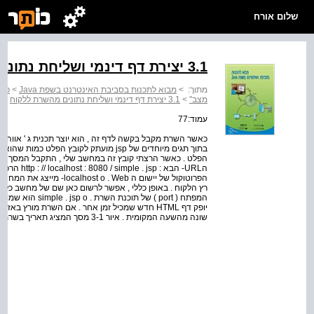
שלום אורח
3.1 יצירת דף דינמי ושליחת נתונים מהשרת ללקוח
מתוך:
>
מבוא לתכנות בסביבת האינטרנט בשפת Java
>
מצב"
>
3.1 יצירת דף דינמי ושליחת נתונים מהשרת ללקוח
עמוד:77
הפלט . כאשר הרצתי קובץ זה במחשב שלי , התקבל המסך הז
הפרוטוקול של יישום ה . Web
יופק דף HTML חדש שמכיל זמן אחר . אם השרת מורץ 
שונה מהשעה המקומית . איור 3-1 מסך המציג תאריך בשרת