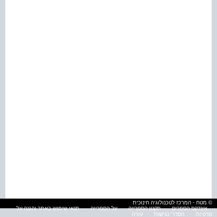
© מטח - המרכז לטכנולוגיה חינוכית
אינדקס הספרים
תקנון הספרייה
על הספרייה
תנאי שימוש באתר והגנה על
פרטיות
הסדרי נגישות
עזרה