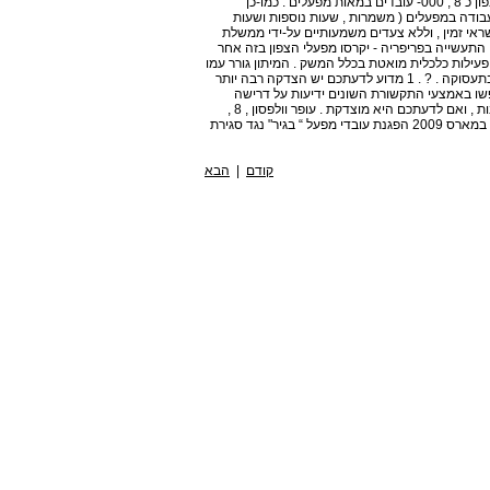
הכלכלי בספטמבר 2008 פוטרו במפעלי התעשייה בחיפה והצפון כ 8 , 000- עובדים במאות מפעלים . כמו-כן
ת העבודה במפעלים ( משמרות , שעות נוספות ושעות
 הזהיר , כי בהעדר אשראי זמין , וללא צעדים משמעותיים על-ידי ממשלת
תעשייה בפריפריה - יקרסו מפעלי הצפון בזה אחר
 פעילות כלכלית מואטת בכלל המשק . המיתון גורר עמו
בדרך כלל ירידות מחירים , צמצום של הייצור והמסחר וירידה בתעסוקה . ? . 1 מדוע לדעתכם יש הצדקה רבה יותר
ות המדינה בפעילות הכלכלית בעתות משבר ? . 2 חפשו באמצעי התקשורת השונים ידיעות על דרישה
להתערבות ממשלתית בכלכלה . הסבירו מדוע נדרשת התערבות , ואם לדעתכם היא מוצדקת . עופר וולפסון , 8 ,
000 " מפוטרים במפעלי הצפון מאז ספטמבר 24 , News 1 , " במארס 2009 הפגנת עובדי מפעל “ בגיר" נגד סגירת
קודם
|
הבא