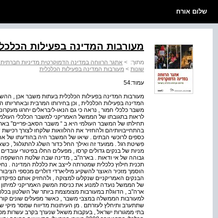
שלום אורח
מעורבות המדינה בפעילות הכלכל
מתוך:
>
אתגר הרווחה במדינה הדמוקרטית מדיניות חברתית-
שונות
>
מעורבות המדינה בפעילות הכלכלית
עמוד:54
מעורבות המדינה בפעילות הכלכלית בעתות משבר אכן , ההשק
המדינה בפעילות הכלכלית , וכן בחירותו המרבית ובאחריותו 
משבר כלכלי חמור , נראה כי גם הנאו-ליבראלים יחרגו מעקרונ
תחילתו של המשבר העולמי היא ב “ משבר הסאב-פריים" בארה"
בהתחייבויותיהם ולהחזיר את ההלוואות שלקחו לצורך רכישת די
כספים לרוכשי הבתים . שיאו של המשבר היה בהודעתו של אחד
פשיטת רגל . ממועד זה ואילך החל כדור השלג להתגלגל , כשאי
מניות של בנקים גדולים קרסו , מפעלים החלו בפיטורי עובדים
גבוהה של אי ודאות . בארה"ב , מדינה שבה שלטת ההשקפה הנאו
הוסמך מזכיר האוצר להשקיע מיליארדי דולרים מכספי הציבור 
הבנקים האמריקניים שנקלעו למצוקה , ולהחזיק אותם כפיקד
של הממשל נועדה למנוע את כניסת המשק האמריקני למיתון * כ
ארה"ב , הדוגלת במעורבות מצומצמת ביותר של השלטון בכלכל
למעורבות הממשלה במצבי משבר , כאשר מפעלים שונים קור
שתתערב ותיחלץ לעזרתם . מן העיתונות מדיווח שמסר מיקי שרן 
בתי ממגורות ישראל , בעקבות משאל שנערך בקרב עשרות מפעלים