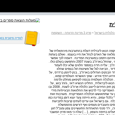
ית
כלכלית בישראל
>
פרק 3 מדינת הרווחה - השקפות
פה הנאו-ליברלית דוגלת בהתערבות מינימאלית של
המלאה של האדם לנהל את חייו בעצמו . ואולם בעתות
ותיהם ויתמכו במעורבות המדינה . דוגמה לכך אפשר
לראות בתגובתו של הממשל האמריקני למשבר הכלכלי העולמי , שהחל בארה"ב בשנת 2007 והתפשט בעולם כולו .
ב : עלייה חדה במספר הלווים שלא יכלו לעמוד
ור , הביאה לגל של פשיטות רגל בגופים שהלוו
 הבנקים הגדולים בארה"ב , בנק ליהמן ברדרס , על
רוע רודף אירוע - שוקי האשראי העולמיים קפאו ,
 . הכלכלה העולמית נכנסה לקיפאון מוחלט ולרמה
-ליבראלית , החליט הנשיא דאז , ג'ורג' בוש , על
תכנית חילוץ כלכלית שמטרתה לייצב את כלכלת המדינה . נחקק חוק החירום לייצוב כלכלת ארה"ב לשנת , 2008 ובו
האמריקני כדי לרכוש את ההלוואות הבעייתיות מידי
ון עד שתתאושש הכלכלה האמריקנית . מעורבות זאת
לכלי עמוק , והיא הייתה צעד יוצא דופן במדינה כמו
ה . גם בישראל אנו עדים לעתים קרובות לתביעות
סים והעובדים מצפים ואף דורשים מהממשלה
, יו"ר סניף התאחדות התעשיינים צפון ומנכ"ל דגון
 בחיפה והצפון , [ ... ] עולה כי מאז פרוץ המשבר