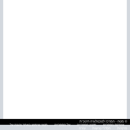
© מטח - המרכז לטכנולוגיה חינוכית
אינדקס הספרים
תקנון הספרייה
על הספרייה
תנאי שימוש באתר והגנה על
פרטיות
הסדרי נגישות
עזרה