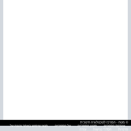
© מטח - המרכז לטכנולוגיה חינוכית
אינדקס הספרים
תקנון הספרייה
על הספרייה
תנאי שימוש באתר והגנה על
פרטיות
הסדרי נגישות
עזרה