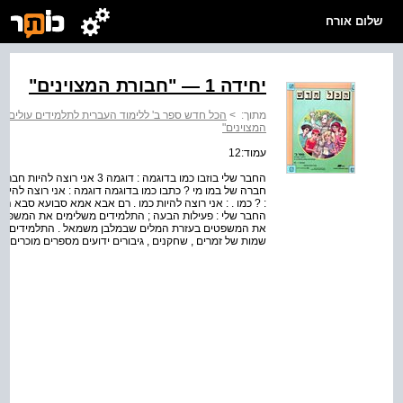
שלום אורח
יחידה 1 — "חבורת המצוינים"
מתוך:
>
הכל חדש ספר ב' ללימוד העברית לתלמידים עולים בכיתות‭‬
המצוינים"
עמוד:12
חברה של במו מי ? כתבו כמו בדוגמה דוגמה : אני רוצה להיו ת כמו
: ? כמו . : אני רוצה להיות כמו . רם אבא אמא סבועא סבא הדו
החבר שלי : פעילות הבעה ; התלמידים משלימים את המשפטים 
את המשפטים בעזרת המלים שבמלבן משמאל . התלמידים אומ
שמות של זמרים , שחקנים , גיבורים ידועים מספרים מוכרים א